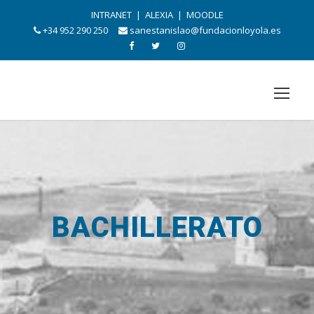
INTRANET
|
ALEXIA
|
MOODLE
+34 952 290 250
sanestanislao@fundacionloyola.es
BACHILLERATO